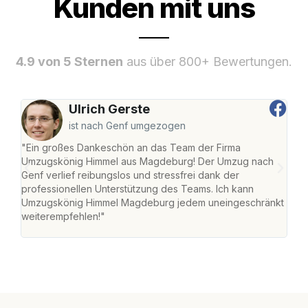
Kunden mit uns
4.9 von 5 Sternen
aus über 800+ Bewertungen.
Ulrich Gerste
ist nach Genf umgezogen
"Ein großes Dankeschön an das Team der Firma
"Di
Umzugskönig Himmel aus Magdeburg! Der Umzug nach
war
Genf verlief reibungslos und stressfrei dank der
Das 
professionellen Unterstützung des Teams. Ich kann
habe
Umzugskönig Himmel Magdeburg jedem uneingeschränkt
an m
weiterempfehlen!"
groß