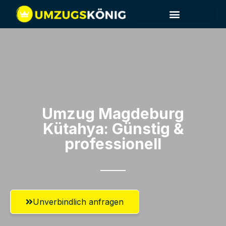
Umzug Magdeburg​
Kütahya: Günstig &
professionell​
Unverbindlich anfragen