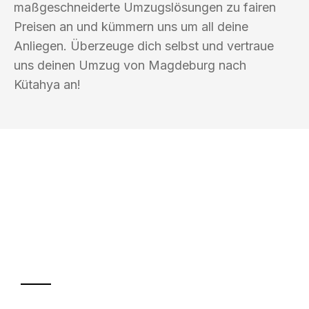
maßgeschneiderte Umzugslösungen zu fairen
Preisen an und kümmern uns um all deine
Anliegen. Überzeuge dich selbst und vertraue
uns deinen Umzug von Magdeburg nach
Kütahya an!
UMZUGSKÖNIG HIMMEL MAGDEBURG
Ihr Umzug oder
Transport
Sparen Sie bis zu 100€ bei Anfrage