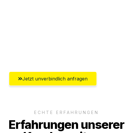
Abwicklung innerhalb von 24 Stunden
Versichert bis zu 7.500€
Ggf. komplette Zollabwicklung inklusive
Umfassender Kundensupport aus
Magdeburg
Jetzt unverbindlich anfragen
ECHTE ERFAHRUNGEN
Erfahrungen unserer