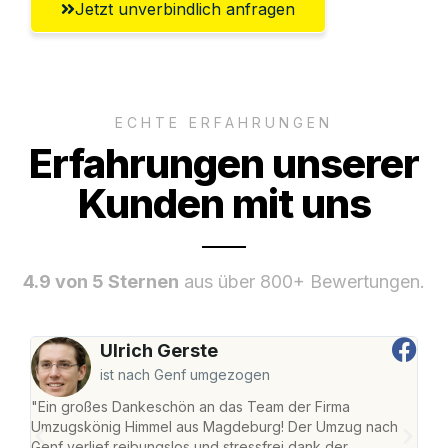
Jetzt unverbindlich anfragen
ECHTE ERFAHRUNGEN
Erfahrungen unserer
Kunden mit uns
4.9 von 5 Sternen
aus über 800+ Bewertungen.
Ulrich Gerste
ist nach Genf umgezogen
"Ein großes Dankeschön an das Team der Firma
"Di
Umzugskönig Himmel aus Magdeburg! Der Umzug nach
war
Genf verlief reibungslos und stressfrei dank der
Das 