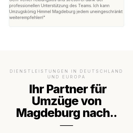
professionellen Unterstützung des Teams. Ich kann
habe
Umzugskönig Himmel Magdeburg jedem uneingeschränkt
an m
weiterempfehlen!"
groß
DIENSTLEISTUNGEN IN DEUTSCHLAND
UND EUROPA
Ihr Partner für
Umzüge von
Magdeburg nach..