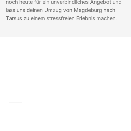
noch heute für ein unverbindliches Angebot und
lass uns deinen Umzug von Magdeburg nach
Tarsus zu einem stressfreien Erlebnis machen.
UMZUGSKÖNIG HIMMEL MAGDEBURG
Ihr Umzug oder
Transport
Sparen Sie bis zu 100€ bei Anfrage
Abwicklung innerhalb von 24 Stunden