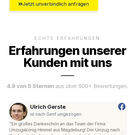
Jetzt unverbindlich anfragen
ECHTE ERFAHRUNGEN
Erfahrungen unserer
Kunden mit uns
4.9 von 5 Sternen
aus über 800+ Bewertungen.
Ulrich Gerste
ist nach Genf umgezogen
"Ein großes Dankeschön an das Team der Firma
"Di
Umzugskönig Himmel aus Magdeburg! Der Umzug nach
war