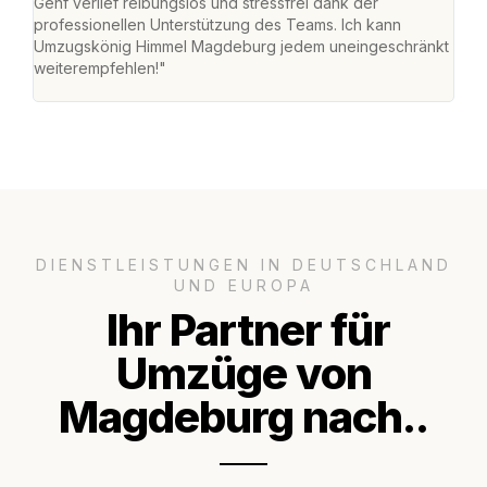
Genf verlief reibungslos und stressfrei dank der
Das 
professionellen Unterstützung des Teams. Ich kann
habe
Umzugskönig Himmel Magdeburg jedem uneingeschränkt
an m
weiterempfehlen!"
groß
DIENSTLEISTUNGEN IN DEUTSCHLAND
UND EUROPA
Ihr Partner für
Umzüge von
Magdeburg nach..