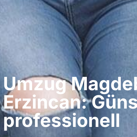
Umzug Magdeb
Erzincan: Güns
professionell​