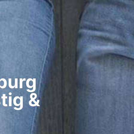
urg​
tig &