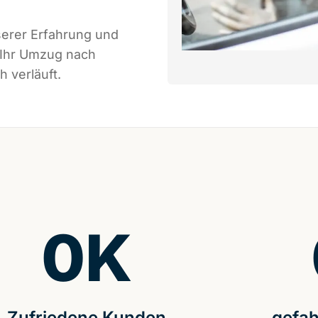
serer Erfahrung und
 Ihr Umzug nach
h verläuft.
0
K
Zufriedene Kunden
gefah