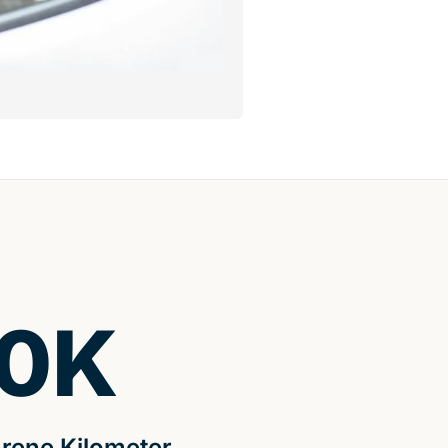
0
K
rene Kilometer