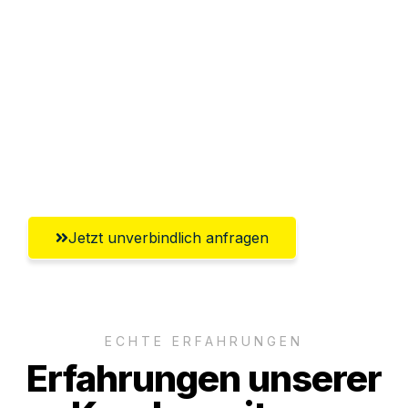
Abwicklung innerhalb von 24 Stunden
Versichert bis zu 7.500€
Ggf. komplette Zollabwicklung inklusive
Umfassender Kundensupport aus
Magdeburg
Jetzt unverbindlich anfragen
ECHTE ERFAHRUNGEN
Erfahrungen unserer