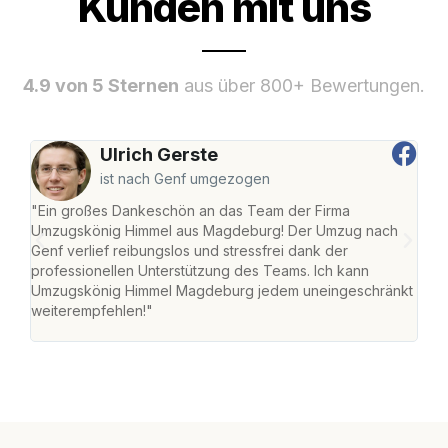
Kunden mit uns
4.9 von 5 Sternen
aus über 800+ Bewertungen.
Ulrich Gerste
ist nach Genf umgezogen
"Ein großes Dankeschön an das Team der Firma
"Di
Umzugskönig Himmel aus Magdeburg! Der Umzug nach
war
Genf verlief reibungslos und stressfrei dank der
Das 
professionellen Unterstützung des Teams. Ich kann
habe
Umzugskönig Himmel Magdeburg jedem uneingeschränkt
an m
weiterempfehlen!"
groß